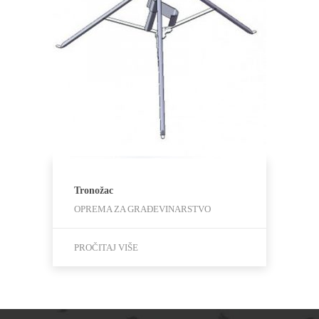
Tronožac
OPREMA ZA GRAĐEVINARSTVO
PROČITAJ VIŠE