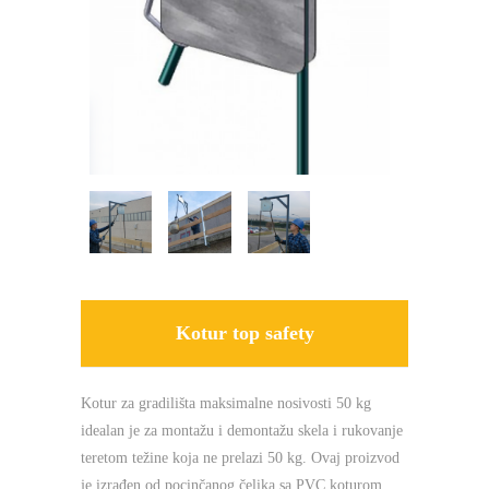
Kotur top safety
Kotur za gradilišta maksimalne nosivosti 50 kg
idealan je za montažu i demontažu skela i rukovanje
teretom težine koja ne prelazi 50 kg. Ovaj proizvod
je izrađen od pocinčanog čelika sa PVC koturom.