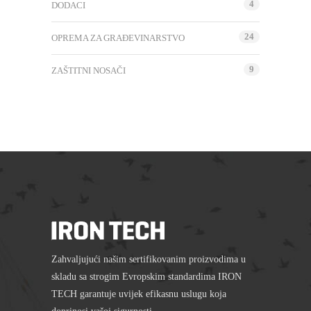
4
DODACI
24
OPREMA ZA GRAĐEVINARSTVO
9
ZAŠTITNI NOSAČI
Zahvaljujući našim sertifikovanim proizvodima u
skladu sa strogim Evropskim standardima IRON
TECH garantuje uvijek efikasnu uslugu koja