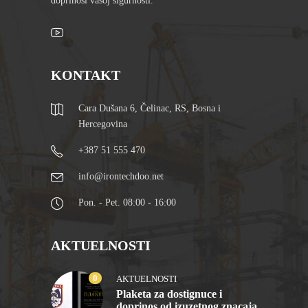
doprinosi vašoj sigurnosti.
KONTAKT
Cara Dušana 6, Čelinac, RS, Bosna i
Hercegovina
+387 51 555 470
info@irontechdoo.net
Pon. - Pet. 08:00 - 16:00
AKTUELNOSTI
0
AKTUELNOSTI
Plaketa za dostignuce i
doprinos od izuzetnog znacaja