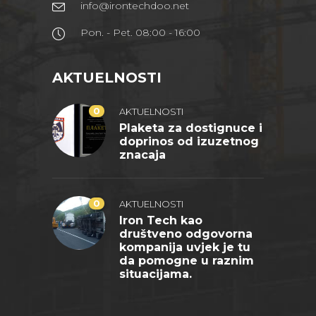
info@irontechdoo.net
Pon. - Pet. 08:00 - 16:00
AKTUELNOSTI
0
AKTUELNOSTI
Plaketa za dostignuce i
doprinos od izuzetnog
znacaja
0
AKTUELNOSTI
Iron Tech kao
društveno odgovorna
kompanija uvjek je tu
da pomogne u raznim
situacijama.