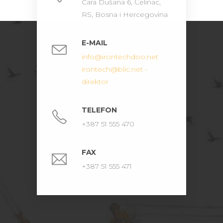
Cara Dušana 6, Čelinac,
RS, Bosna i Hercegovina
E-MAIL
info@irontechdoo.net
irontech@blic.net -
direktor
TELEFON
+387 51 555 470
FAX
+387 51 555 471