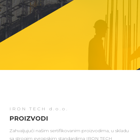
IRON TECH d.o.o.
PROIZVODI
Zahvaljujući našim sertifikovanim proizvodima, u skladu
sa strogim evropskim standardima IRON TECH