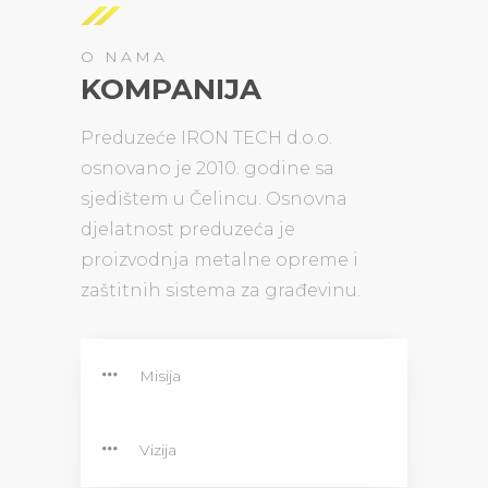
O NAMA
KOMPANIJA
Preduzeće IRON TECH d.o.o.
osnovano je 2010. godine sa
sjedištem u Čelincu. Osnovna
djelatnost preduzeća je
proizvodnja metalne opreme i
zaštitnih sistema za građevinu.
Misija
Vizija