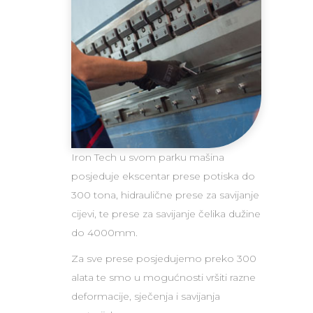
Iron Tech u svom parku mašina
posjeduje ekscentar prese potiska do
300 tona, hidraulične prese za savijanje
cijevi, te prese za savijanje čelika dužine
do 4000mm.
Za sve prese posjedujemo preko 300
alata te smo u mogućnosti vršiti razne
deformacije, sječenja i savijanja