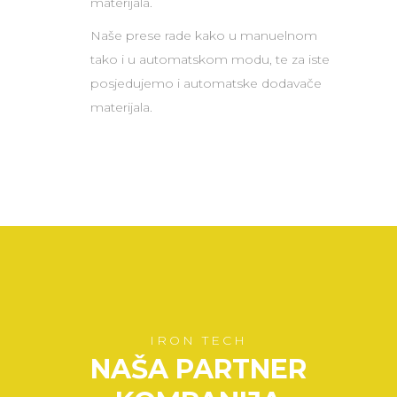
materijala.
Naše prese rade kako u manuelnom
tako i u automatskom modu, te za iste
posjedujemo i automatske dodavače
materijala.
IRON TECH
NAŠA PARTNER