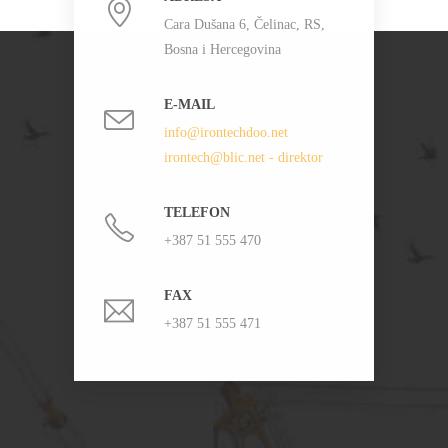
Cara Dušana 6, Čelinac, RS,
Bosna i Hercegovina
E-MAIL
info@irontechdoo.net
irontech@blic.net - direktor
TELEFON
+387 51 555 470
FAX
+387 51 555 471