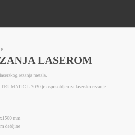
GE
EZANJA LASEROM
laserskog rezanja metala.
TRUMATIC L 3030 je osposobljen za lasersko rezanje
00x1500 mm
mm debljine