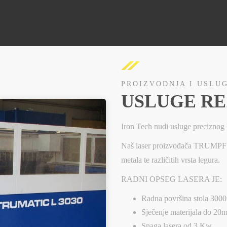
PROIZVODNJA I USLU
USLUGE R
Iron Tech nudi usluge preciznog 
Naš laser proizvođača TRUMPF 
metala te različitih vrsta legura.
RADNI OPSEG LASERA JE:
Radna površina stola 30
Sječenje materijala do 20
Snaga lasera od 3 Kw