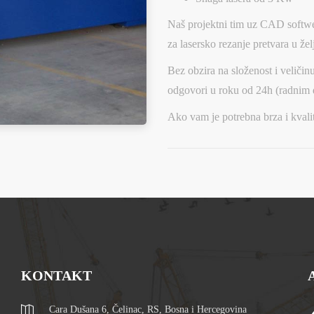
Naš projektni tim uz CAD softwe
za lasersko rezanje pretvara u žel
Bez obzira na složenost i veličinu
odgovori u roku od 24h (radnim
Ako vam je potrebna brza i kvalit
KONTAKT
Cara Dušana 6, Čelinac, RS, Bosna i Hercegovina