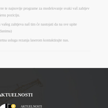
re te najnovije programe za modelovanje svaki vaš zahtjev
jenu poziciju.
 vašeg zahtjeva naš tim će nastojati da na sve upite
 danima)
etna usluga rezanja laserom kontaktirajte nas.
AKTUELNOSTI
0
AKTUELNOSTI