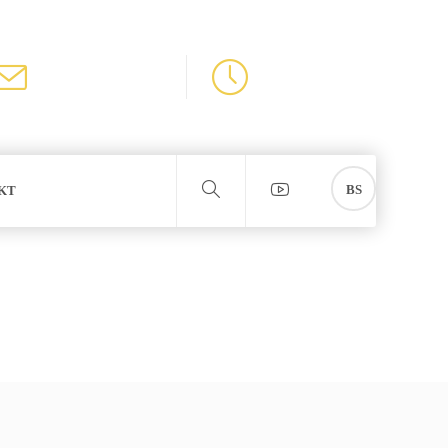
E-MAIL
RADNO VRIJEME
info@irontechdoo.net
08:00 - 16:00
BS
KT