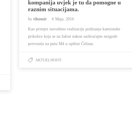
kompanija uvjek je tu da pomogne u
raznim situacijama.
by
tihomir
6 Maja, 2016
Kao primjer navodimo realizaciju podizanja kamionske
prikolice koja se na žalost nakon saobraćajne nezgode
prevrnula na putu M4 u opštini Čelinac.
AKTUELNOSTI